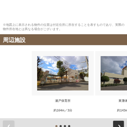
※地図上に表示される物件の位置は付近住所に所在することを表すものであり、実際の
物件所在地とは異なる場合がございます。
周辺施設
瀬戸保育所
東灘
約164m／3分
約143
前