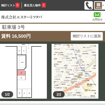
0
1
検討リスト
最近見た物件
お問合せ
駐車場 3号
賃料
16,500
円
検討リストに追加
1/2
2/2