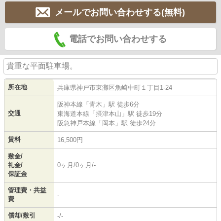
メールでお問い合わせする(無料)
電話でお問い合わせする
貴重な平面駐車場。
所在地
兵庫県
神戸市東灘区
魚崎中町
１丁目1-24
阪神本線
「
青木
」駅 徒歩6分
交通
東海道本線
「
摂津本山
」駅 徒歩19分
阪急神戸本線
「
岡本
」駅 徒歩24分
賃料
16,500円
敷金/
礼金/
0ヶ月/0ヶ月/-
保証金
管理費・共益
-
費
償却/敷引
-/-