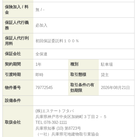
保険加入 / 料
無 / -
金
保証人代行義
必加入
務
保証人代行利
初回保証委託料１００％
用料
保証会社
全保連
契約期間
種別
1年
駐車場
引渡時期
取引態様
即時
貸主
取引条件の有
物件番号
79772545
2026年08月21日
効期限
設備条件
(株)エステートフタバ
兵庫県神戸市中央区加納町３丁目２－５
取扱会社
TEL:078-392-1111
兵庫県知事 (10) 第8723号
（一社）兵庫県宅地建物取引業協会