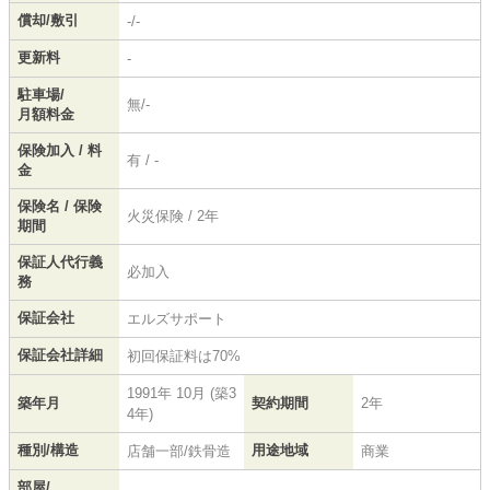
償却/敷引
-/-
更新料
-
駐車場/
無/-
月額料金
保険加入 / 料
有 / -
金
保険名 / 保険
火災保険 / 2年
期間
保証人代行義
必加入
務
保証会社
エルズサポート
保証会社詳細
初回保証料は70%
1991年 10月 (築3
築年月
契約期間
2年
4年)
種別/構造
用途地域
店舗一部/鉄骨造
商業
部屋/