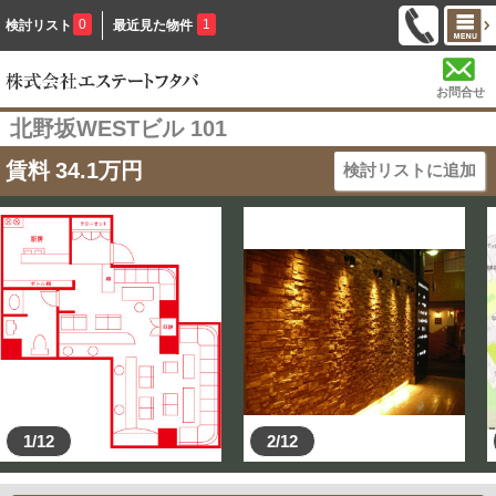
0
1
検討リスト
最近見た物件
お問合せ
北野坂WESTビル 101
賃料
34.1
万円
検討リストに追加
1/12
2/12