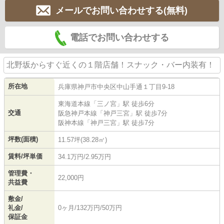
メールでお問い合わせする(無料)
電話でお問い合わせする
北野坂からすぐ近くの１階店舗！スナック・バー内装有！
所在地
兵庫県
神戸市中央区
中山手通
１丁目9-18
東海道本線
「
三ノ宮
」駅 徒歩6分
交通
阪急神戸本線
「
神戸三宮
」駅 徒歩7分
阪神本線
「
神戸三宮
」駅 徒歩7分
坪数(面積)
11.57坪(38.28㎡)
賃料/坪単価
34.1万円/2.95万円
管理費・
22,000円
共益費
敷金/
礼金/
0ヶ月/132万円/50万円
保証金