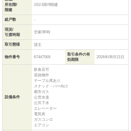
所在階/
101/1階/9階建
階建
総戸数
-
現況/
空家/即時
引渡時期
取引態様
貸主
取引条件の有
物件番号
67447569
2026年08月21日
効期限
飲食店可
居抜物件
テーブル席あり
スナック・バー向け
都市ガス
設備条件
公営水道
公共下水
エレベーター
電気有
ガスコンロ
エアコン