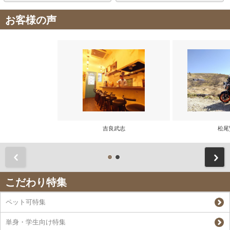
お客様の声
吉良武志
松尾
前
こだわり特集
ペット可特集
単身・学生向け特集