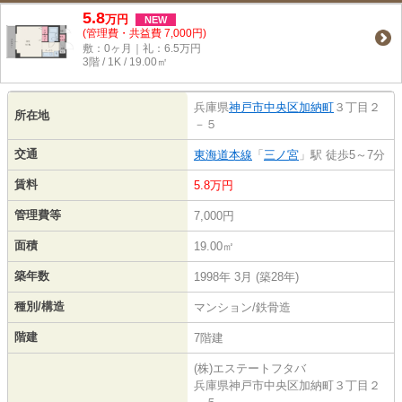
5.8
万
円
NEW
(管理費・共益費 7,000円)
敷：0ヶ月｜礼：6.5万円
3階 / 1K / 19.00㎡
兵庫県
神戸市中央区
加納町
３丁目２
所在地
－５
交通
東海道本線
「
三ノ宮
」駅 徒歩5～7分
賃料
5.8万円
管理費等
7,000円
面積
19.00㎡
築年数
1998年 3月 (築28年)
種別/構造
マンション/鉄骨造
階建
7階建
(株)エステートフタバ
兵庫県神戸市中央区加納町３丁目２