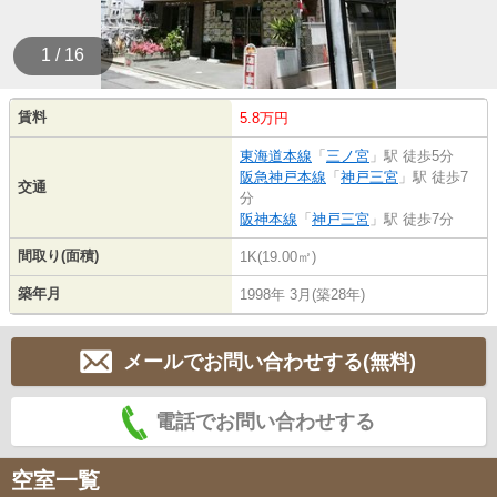
1 / 16
賃料
5.8万円
東海道本線
「
三ノ宮
」駅 徒歩5分
阪急神戸本線
「
神戸三宮
」駅 徒歩7
交通
分
阪神本線
「
神戸三宮
」駅 徒歩7分
間取り(面積)
1K(19.00㎡)
築年月
1998年 3月(築28年)
メールでお問い合わせする(無料)
電話でお問い合わせする
空室一覧