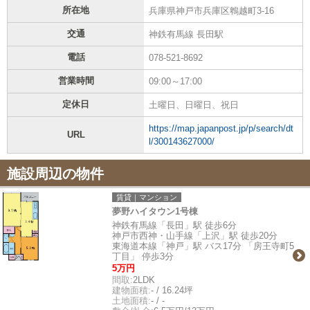
所在地
兵庫県神戸市兵庫区鵯越町3-16
交通
神鉄有馬線 長田駅
電話
078-521-8692
営業時間
09:00～17:00
定休日
土曜日、日曜日、祝日
https://map.japanpost.jp/p/search/dt
URL
l/300143627000/
施設周辺の物件
賃貸｜マンション
夢野ハイタウン1号棟
神鉄有馬線「長田」駅 徒歩6分
神戸市西神・山手線「上沢」駅 徒歩20分
東海道本線「神戸」駅 バス17分 「房王寺町5
丁目」 停歩3分
5万円
間取:
2LDK
建物面積:
- / 16.24坪
土地面積:
- / -