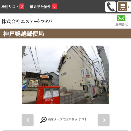
0
0
検討リスト
最近見た物件
お問合せ
神戸鵯越郵便局
前
次
画像タップで拡大表示【
1
/1】