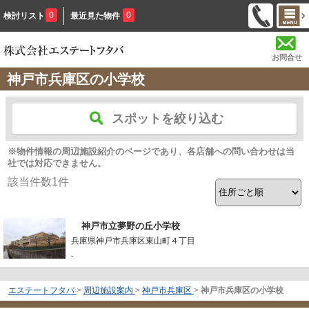
0
0
検討リスト
最近見た物件
お問合せ
神戸市兵庫区の小学校
スポットを絞り込む
※物件情報の周辺施設紹介のページであり、各店舗への問い合わせは当
社では対応できません。
該当件数
1
件
神戸市立夢野の丘小学校
兵庫県神戸市兵庫区東山町４丁目
-
エステートフタバ
>
周辺施設案内
>
神戸市兵庫区
>
神戸市兵庫区の小学校