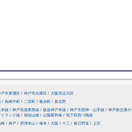
神戸市東灘区
/
神戸市兵庫区
/
大阪市淀川区
通
/
魚崎中町
/
二宮町
/
菊水町
/
新北野
道本線
/
神戸高速東西線
/
阪急神戸本線
/
神戸市西神・山手線
/
神戸新交通ポ
アイランド線
/
福知山線
/
山陽新幹線
/
地下鉄四つ橋線
魚崎
/
神戸
/
摂津本山
/
塚本
/
大阪
/
十三
/
春日野道
/
上沢