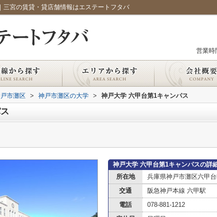
ジ｜三宮の賃貸・貸店舗情報はエステートフタバ
営業時間：
神戸市灘区
>
神戸市灘区の大学
>
神戸大学 六甲台第1キャンパス
パス
神戸大学 六甲台第1キャンパスの詳
所在地
兵庫県神戸市灘区六甲台町
交通
阪急神戸本線 六甲駅
電話
078-881-1212