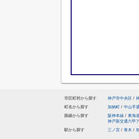
市区町村から探す
神戸市中央区
/
町名から探す
加納町
/
中山手
路線から探す
阪神本線
/
東海
神戸新交通六甲
駅から探す
三ノ宮
/
青木
/