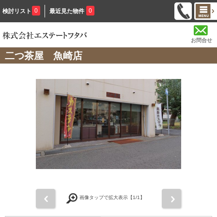
0
0
検討リスト
最近見た物件
お問合せ
二つ茶屋 魚崎店
前
次
画像タップで拡大表示【
1
/1】