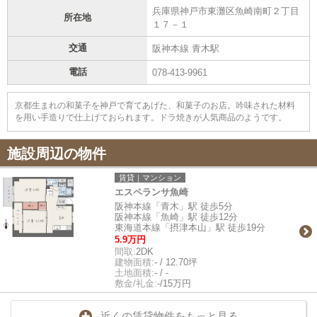
兵庫県神戸市東灘区魚崎南町２丁目
所在地
１７－１
交通
阪神本線 青木駅
電話
078-413-9961
京都生まれの和菓子を神戸で育てあげた、和菓子のお店。吟味された材料
を用い手造りで仕上げておられます。ドラ焼きが人気商品のようです。
施設周辺の物件
賃貸｜マンション
エスペランサ魚崎
阪神本線「青木」駅 徒歩5分
阪神本線「魚崎」駅 徒歩12分
東海道本線「摂津本山」駅 徒歩19分
5.9万円
間取:
2DK
建物面積:
- / 12.70坪
土地面積:
- / -
敷金/礼金:
-/15万円
近くの賃貸物件をもっと見る