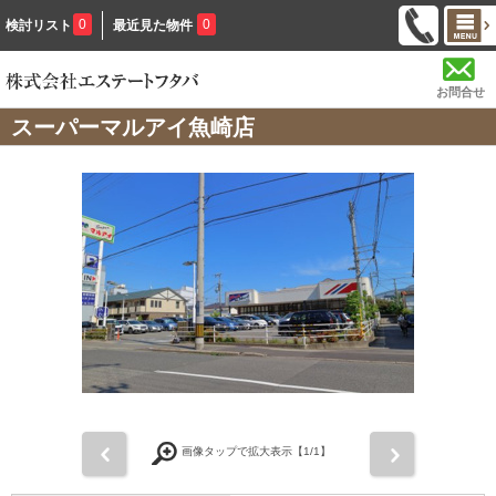
0
0
検討リスト
最近見た物件
お問合せ
スーパーマルアイ魚崎店
前
次
画像タップで拡大表示【
1
/1】