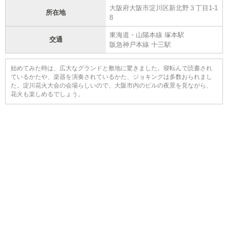
大阪府大阪市淀川区新北野３丁目1-1
所在地
8
東海道・山陽本線 塚本駅
交通
阪急神戸本線 十三駅
始めてみた時は、広大なグランドと敷地に驚きました。寝転んで読書され
ているかたや、楽器を演奏されているかた、ジョキングは多数おられまし
た。淀川花火大会の会場らしいので、大阪市内のビルの夜景を見ながら、
花火も楽しめるでしょう。