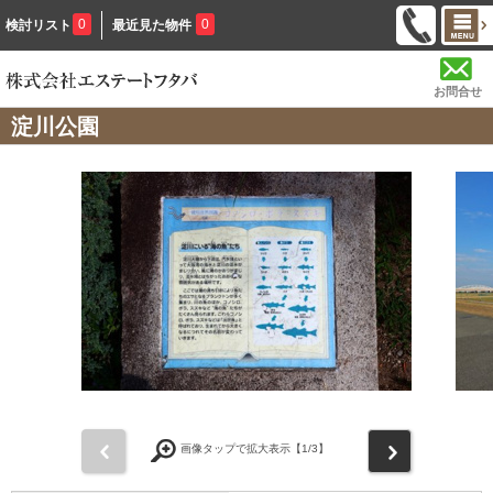
0
0
検討リスト
最近見た物件
お問合せ
淀川公園
前
次
画像タップで拡大表示【
1
/3】